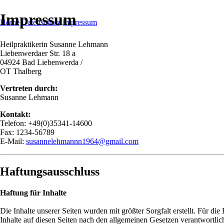
Impressum
Navigation
Home
Datenschutz
Impressum
überspringen
Heilpraktikerin Susanne Lehmann
Liebenwerdaer Str. 18 a
04924 Bad Liebenwerda /
OT Thalberg
Vertreten durch:
Susanne Lehmann
Kontakt:
Telefon: +49(0)35341-14600
Fax: 1234-56789
E-Mail:
susannelehmannn1964@gmail.com
Haftungsausschluss
Haftung für Inhalte
Die Inhalte unserer Seiten wurden mit größter Sorgfalt erstellt. Für di
Inhalte auf diesen Seiten nach den allgemeinen Gesetzen verantwortlich